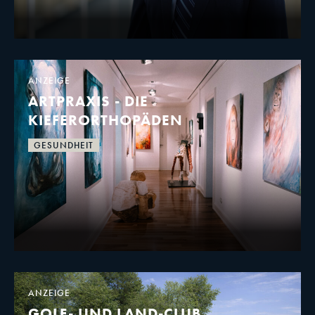
ANZEIGE
ARTPRAXIS - DIE
KIEFERORTHOPÄDEN
GESUNDHEIT
ANZEIGE
GOLF- UND LAND-CLUB