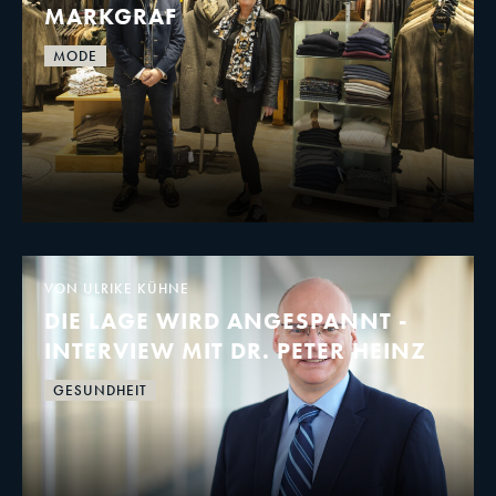
MARKGRAF
MODE
VON ULRIKE KÜHNE
DIE LAGE WIRD ANGESPANNT -
INTERVIEW MIT DR. PETER HEINZ
GESUNDHEIT