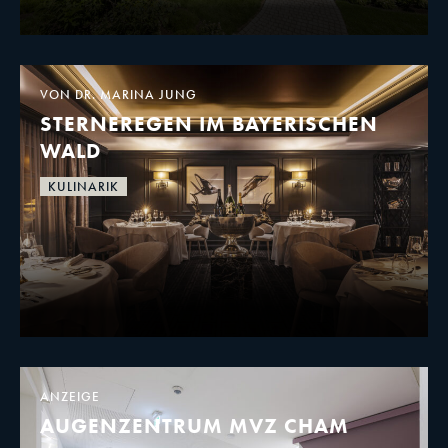
VON DR. MARINA JUNG
STERNEREGEN IM BAYERISCHEN
WALD
KULINARIK
ANZEIGE
AUGENZENTRUM MVZ CHAM