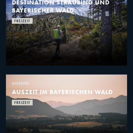
DESTINATION STRAUBING UND
BAYERISCHER WALD
FREIZEIT
ANZEIGE
AUSZEIT IM BAYERISCHEN WALD
FREIZEIT