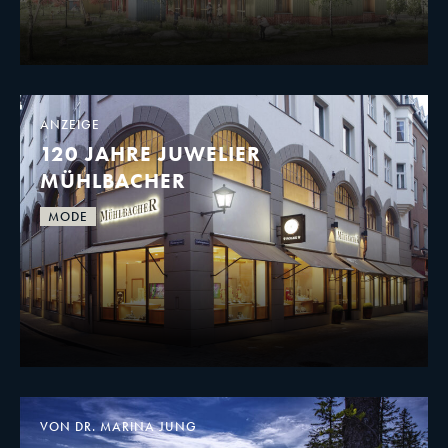
ANZEIGE
120 JAHRE JUWELIER
MÜHLBACHER
MODE
VON DR. MARINA JUNG