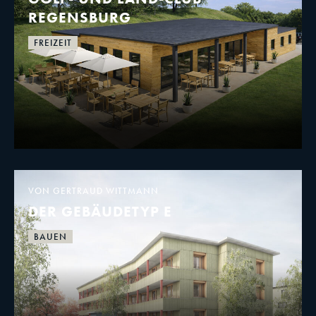
REGENSBURG
FREIZEIT
VON GERTRAUD WITTMANN
DER GEBÄUDETYP E
BAUEN