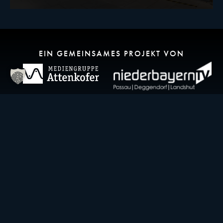
EIN GEMEINSAMES PROJEKT VON
KONTAKT
idowapro Agentur GmbH & Co.KG
Ludwigsplatz 32
94315 Straubing