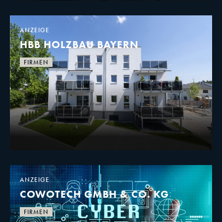
ANZEIGE
HBB HOLZBAU BAYERN
FIRMEN
ANZEIGE
COWOTECH GMBH & CO. KG
FIRMEN