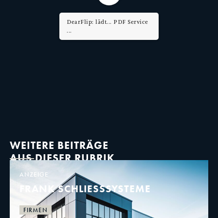
DearFlip: lädt... PDF Worker
...
WEITERE BEITRÄGE
AUS DIESER RUBRIK
ANZEIGE
FRANK SCHLIESSSYSTEME
FIRMEN