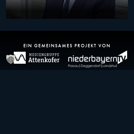
EIN GEMEINSAMES PROJEKT VON
KONTAKT
idowapro Agentur GmbH & Co.KG
Ludwigsplatz 32