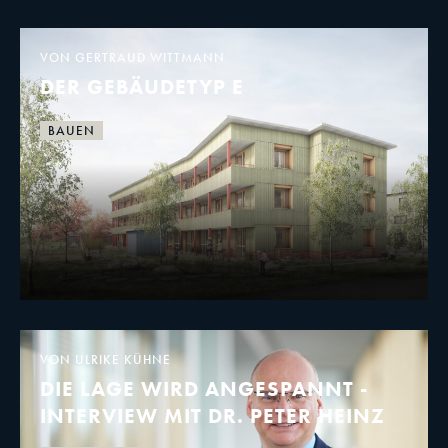
VON GERTRAUD WITTMANN
DER GEBÄUDETYP E
BAUEN
VON ULRIKE KÜHNE
DIE LAGE WIRD ANGESPANNT -
INTERVIEW MIT DR. PETER HEINZ