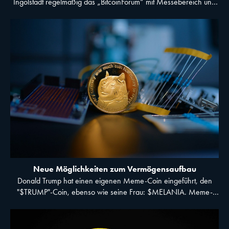
Ingolstadt regelmäßig das „BitcoinForum“ mit Messebereich und
versierten Rednern, 2025 war einer davon Florian Bruce. Mit
3.000 Besuchern war es 2025 die größte Bitcoin- Veranstaltung
im deutschsprachigen Raum.
Neue Möglichkeiten zum Vermögensaufbau
Donald Trump hat einen eigenen Meme-Coin eingeführt, den
"$TRUMP"-Coin, ebenso wie seine Frau: $MELANIA. Meme-
Coins sind vergleichbar mit digitalen Sammelbildchen, die man
kaufen kann. An sich haben sie keinen festen Warenwert,
Angebot und Nachfrage bestimmen ihren Wert. Solange das