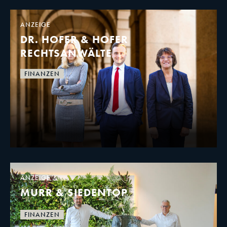
ANZEIGE
DR. HOFER & HOFER
RECHTSANWÄLTE
FINANZEN
ANZEIGE
MURR & SIEDENTOP
FINANZEN