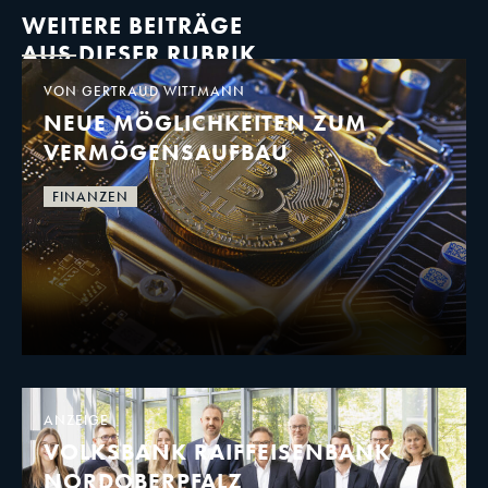
WEITERE BEITRÄGE
AUS DIESER RUBRIK
VON GERTRAUD WITTMANN
NEUE MÖGLICHKEITEN ZUM
VERMÖGENSAUFBAU
FINANZEN
ANZEIGE
VOLKSBANK RAIFFEISENBANK
NORDOBERPFALZ