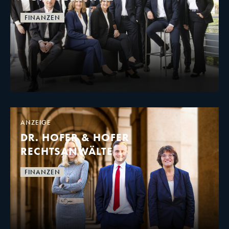
FINANZEN
ANZEIGE
DR. HOFER & HOFER
RECHTSANWÄLTE
FINANZEN