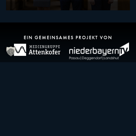
EIN GEMEINSAMES PROJEKT VON
KONTAKT
idowapro Agentur GmbH & Co.KG
Ludwigsplatz 32
94315 Straubing